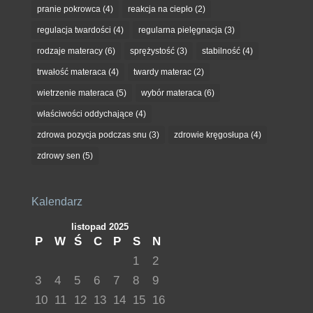
pranie pokrowca
(4)
reakcja na ciepło
(2)
regulacja twardości
(4)
regularna pielęgnacja
(3)
rodzaje materacy
(6)
sprężystość
(3)
stabilność
(4)
trwałość materaca
(4)
twardy materac
(2)
wietrzenie materaca
(5)
wybór materaca
(6)
właściwości oddychające
(4)
zdrowa pozycja podczas snu
(3)
zdrowie kręgosłupa
(4)
zdrowy sen
(5)
Kalendarz
listopad 2025
P
W
Ś
C
P
S
N
1
2
3
4
5
6
7
8
9
10
11
12
13
14
15
16