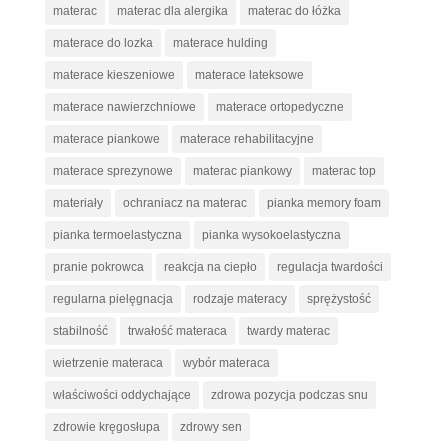
materac
materac dla alergika
materac do łóżka
materace do lozka
materace hulding
materace kieszeniowe
materace lateksowe
materace nawierzchniowe
materace ortopedyczne
materace piankowe
materace rehabilitacyjne
materace sprezynowe
materac piankowy
materac top
materiały
ochraniacz na materac
pianka memory foam
pianka termoelastyczna
pianka wysokoelastyczna
pranie pokrowca
reakcja na ciepło
regulacja twardości
regularna pielęgnacja
rodzaje materacy
sprężystość
stabilność
trwałość materaca
twardy materac
wietrzenie materaca
wybór materaca
właściwości oddychające
zdrowa pozycja podczas snu
zdrowie kręgosłupa
zdrowy sen