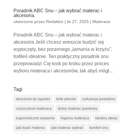
Poradnik ABC Snu – jak wybrać materac i
akcesoria.
utworzone przez
Redaktor
|
lis 27, 2025
|
Materace
Poradnik ABC Snu – jak wybrać materac i
akcesoria Jeśli chcesz wreszcie budzić się
wypoczęty, bez porannego „łamania w krzyżu”,
trafiłeś idealnie. Ten praktyczny poradnik snu
przeprowadzi Cię krok po kroku przez proces
wyboru materaca i akcesoriów, tak abyś mógł...
Tagi
akcesoria do sypialni
bóle pleców
cyrkulacja powietrza
czyszczenie materaca
dobry materac piankowy
ergonomiczne wsparcie
higiena materaca
idealny stelaż
jaki kupić materac
jaki materac wybrać
komfort snu