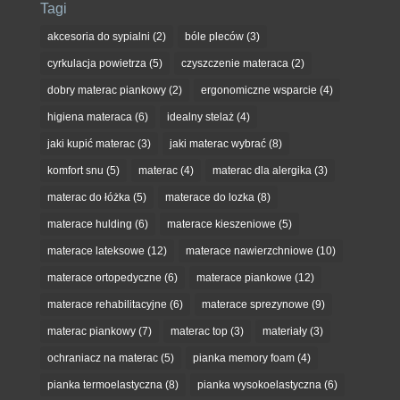
Tagi
akcesoria do sypialni
(2)
bóle pleców
(3)
cyrkulacja powietrza
(5)
czyszczenie materaca
(2)
dobry materac piankowy
(2)
ergonomiczne wsparcie
(4)
higiena materaca
(6)
idealny stelaż
(4)
jaki kupić materac
(3)
jaki materac wybrać
(8)
komfort snu
(5)
materac
(4)
materac dla alergika
(3)
materac do łóżka
(5)
materace do lozka
(8)
materace hulding
(6)
materace kieszeniowe
(5)
materace lateksowe
(12)
materace nawierzchniowe
(10)
materace ortopedyczne
(6)
materace piankowe
(12)
materace rehabilitacyjne
(6)
materace sprezynowe
(9)
materac piankowy
(7)
materac top
(3)
materiały
(3)
ochraniacz na materac
(5)
pianka memory foam
(4)
pianka termoelastyczna
(8)
pianka wysokoelastyczna
(6)