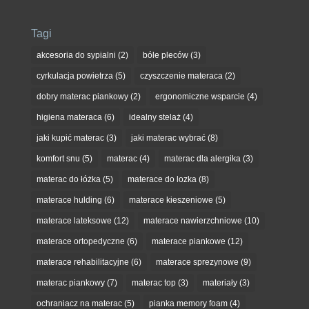
Tagi
akcesoria do sypialni
(2)
bóle pleców
(3)
cyrkulacja powietrza
(5)
czyszczenie materaca
(2)
dobry materac piankowy
(2)
ergonomiczne wsparcie
(4)
higiena materaca
(6)
idealny stelaż
(4)
jaki kupić materac
(3)
jaki materac wybrać
(8)
komfort snu
(5)
materac
(4)
materac dla alergika
(3)
materac do łóżka
(5)
materace do lozka
(8)
materace hulding
(6)
materace kieszeniowe
(5)
materace lateksowe
(12)
materace nawierzchniowe
(10)
materace ortopedyczne
(6)
materace piankowe
(12)
materace rehabilitacyjne
(6)
materace sprezynowe
(9)
materac piankowy
(7)
materac top
(3)
materiały
(3)
ochraniacz na materac
(5)
pianka memory foam
(4)