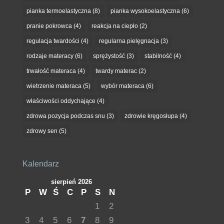
pianka termoelastyczna
(8)
pianka wysokoelastyczna
(6)
pranie pokrowca
(4)
reakcja na ciepło
(2)
regulacja twardości
(4)
regularna pielęgnacja
(3)
rodzaje materacy
(6)
sprężystość
(3)
stabilność
(4)
trwałość materaca
(4)
twardy materac
(2)
wietrzenie materaca
(5)
wybór materaca
(6)
właściwości oddychające
(4)
zdrowa pozycja podczas snu
(3)
zdrowie kręgosłupa
(4)
zdrowy sen
(5)
Kalendarz
sierpień 2026
P
W
Ś
C
P
S
N
1
2
3
4
5
6
7
8
9