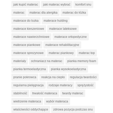
jaki kupić materac
jaki materac wybrać
komfort snu
materac
materac dla alergika
materac do łóżka
materace do lozka
materace hulding
materace kieszeniowe
materace lateksowe
materace nawierzchniowe
materace ortopedyczne
materace piankowe
materace rehabilitacyjne
materace sprezynowe
materac piankowy
materac top
materiały
ochraniacz na materac
pianka memory foam
pianka termoelastyczna
pianka wysokoelastyczna
pranie pokrowca
reakcja na ciepło
regulacja twardości
regularna pielęgnacja
rodzaje materacy
sprężystość
stabilność
trwałość materaca
twardy materac
wietrzenie materaca
wybór materaca
właściwości oddychające
zdrowa pozycja podczas snu