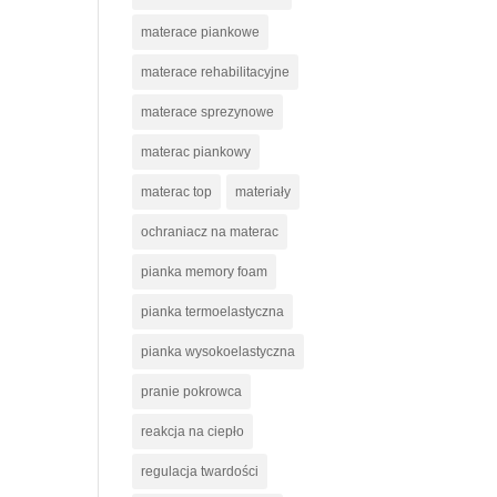
materace piankowe
materace rehabilitacyjne
materace sprezynowe
materac piankowy
materac top
materiały
ochraniacz na materac
pianka memory foam
pianka termoelastyczna
pianka wysokoelastyczna
pranie pokrowca
reakcja na ciepło
regulacja twardości