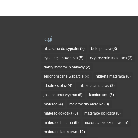
Tagi
akcesoria do sypialni
(2)
bóle pleców
(3)
cyrkulacja powietrza
(5)
czyszczenie materaca
(2)
dobry materac piankowy
(2)
ergonomiczne wsparcie
(4)
higiena materaca
(6)
idealny stelaż
(4)
jaki kupić materac
(3)
jaki materac wybrać
(8)
komfort snu
(5)
materac
(4)
materac dla alergika
(3)
materac do łóżka
(5)
materace do lozka
(8)
materace hulding
(6)
materace kieszeniowe
(5)
materace lateksowe
(12)