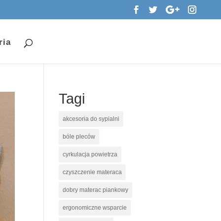
ria
Tagi
akcesoria do sypialni
bóle pleców
cyrkulacja powietrza
czyszczenie materaca
dobry materac piankowy
ergonomiczne wsparcie