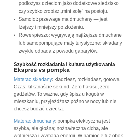
podłożysz dzieciom jako dodatkowe siedzisko
czy szybko zrobisz „mini sofę” na postoju.
Samolot: przewagę ma dmuchany — jest
lżejszy i mniejszy po złożeniu.
Rower/pieszo: wygrywają najlżejsze dmuchane
lub samopompujące maty turystyczne; składany
zwykle odpada z powodu gabarytów.
Szybkość rozkładania i kultura użytkowania
Ekspres vs pompka
Materac składany
: kładziesz, rozkładasz, gotowe.
Czas: kilkanaście sekund. Zero hałasu, zero
gadżetów. To ważne, gdy śpisz u kogoś w
mieszkaniu, przyjeżdżasz późno w nocy lub nie
chcesz budzić dziecka.
Materac dmuchany
: pompka elektryczna jest
szybka, ale głośna; nożna/ręczna cicha, ale
wolniejsza i wymaga energii. W namiocie tuż obok