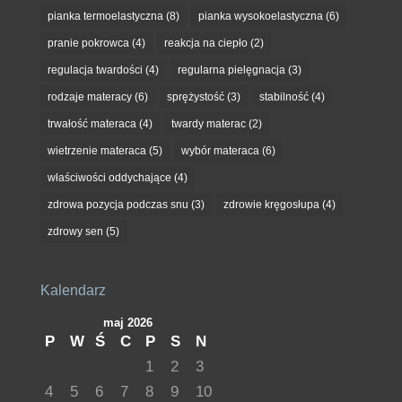
pianka termoelastyczna
(8)
pianka wysokoelastyczna
(6)
pranie pokrowca
(4)
reakcja na ciepło
(2)
regulacja twardości
(4)
regularna pielęgnacja
(3)
rodzaje materacy
(6)
sprężystość
(3)
stabilność
(4)
trwałość materaca
(4)
twardy materac
(2)
wietrzenie materaca
(5)
wybór materaca
(6)
właściwości oddychające
(4)
zdrowa pozycja podczas snu
(3)
zdrowie kręgosłupa
(4)
zdrowy sen
(5)
Kalendarz
maj 2026
P
W
Ś
C
P
S
N
1
2
3
4
5
6
7
8
9
10