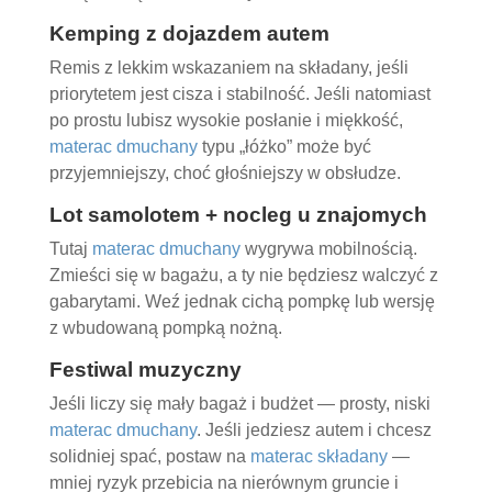
Kemping z dojazdem autem
Remis z lekkim wskazaniem na składany, jeśli
priorytetem jest cisza i stabilność. Jeśli natomiast
po prostu lubisz wysokie posłanie i miękkość,
materac dmuchany
typu „łóżko” może być
przyjemniejszy, choć głośniejszy w obsłudze.
Lot samolotem + nocleg u znajomych
Tutaj
materac dmuchany
wygrywa mobilnością.
Zmieści się w bagażu, a ty nie będziesz walczyć z
gabarytami. Weź jednak cichą pompkę lub wersję
z wbudowaną pompką nożną.
Festiwal muzyczny
Jeśli liczy się mały bagaż i budżet — prosty, niski
materac dmuchany
. Jeśli jedziesz autem i chcesz
solidniej spać, postaw na
materac składany
—
mniej ryzyk przebicia na nierównym gruncie i