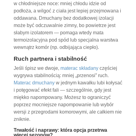
w chłodniejsze noce: mniej chłodu idzie od
podłoża, a wilgoć z ciała jest lepiej przejmowana i
oddawana. Dmuchany bez dodatkowej izolacji
może być odczuwalnie zimny, bo powietrze jest
słabym izolatorem — pomaga wtedy mata
termoizolacyjna pod spód lub specjalna warstwa
wewnątrz komór (np. odbijająca ciepło).
Ruch partnera i stabilność
Jeśli śpisz we dwoje,
materac składany
częściej
wygrywa stabilnością: mniej „przenosi” ruch.
Materac dmuchany
w jednym kawałku lubi kołysać
i potęgować efekt fali — szczególnie, gdy jest
miękko napompowany. Możesz to ograniczyć
poprzez mocniejsze napompowanie lub wybór
wersji z przegrodami komorowymi, ale całkiem nie
zniknie.
Trwałość i naprawy: która opcja przetrwa
więcej sezonów?