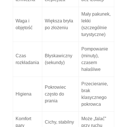
Mały pakunek,
Waga i
Większa bryła
lekki
objętość
po złożeniu
(szczególnie
turystyczne)
Pompowanie
Czas
Błyskawiczny
(minuty),
rozkładania
(sekundy)
czasem
hałaśliwe
Przecieranie,
Pokrowiec
brak
Higiena
często do
klasycznego
prania
pokrowca
Komfort
Może „falać”
Cichy, stabilny
pary
przy ruchu