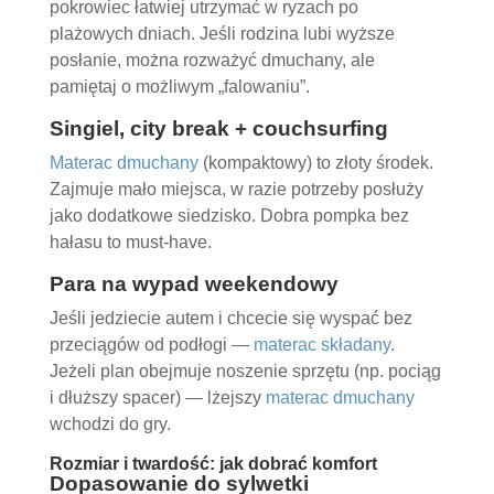
pokrowiec łatwiej utrzymać w ryzach po
plażowych dniach. Jeśli rodzina lubi wyższe
posłanie, można rozważyć dmuchany, ale
pamiętaj o możliwym „falowaniu”.
Singiel, city break + couchsurfing
Materac dmuchany
(kompaktowy) to złoty środek.
Zajmuje mało miejsca, w razie potrzeby posłuży
jako dodatkowe siedzisko. Dobra pompka bez
hałasu to must-have.
Para na wypad weekendowy
Jeśli jedziecie autem i chcecie się wyspać bez
przeciągów od podłogi —
materac składany
.
Jeżeli plan obejmuje noszenie sprzętu (np. pociąg
i dłuższy spacer) — lżejszy
materac dmuchany
wchodzi do gry.
Rozmiar i twardość: jak dobrać komfort
Dopasowanie do sylwetki