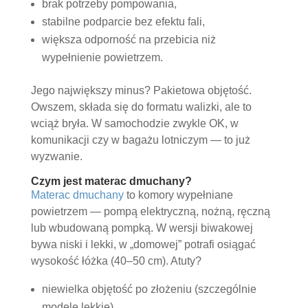
brak potrzeby pompowania,
stabilne podparcie bez efektu fali,
większa odporność na przebicia niż
wypełnienie powietrzem.
Jego największy minus? Pakietowa objętość.
Owszem, składa się do formatu walizki, ale to
wciąż bryła. W samochodzie zwykle OK, w
komunikacji czy w bagażu lotniczym — to już
wyzwanie.
Czym jest materac dmuchany?
Materac dmuchany
to komory wypełniane
powietrzem — pompą elektryczną, nożną, ręczną
lub wbudowaną pompką. W wersji biwakowej
bywa niski i lekki, w „domowej” potrafi osiągać
wysokość łóżka (40–50 cm). Atuty?
niewielka objętość po złożeniu (szczególnie
modele lekkie),