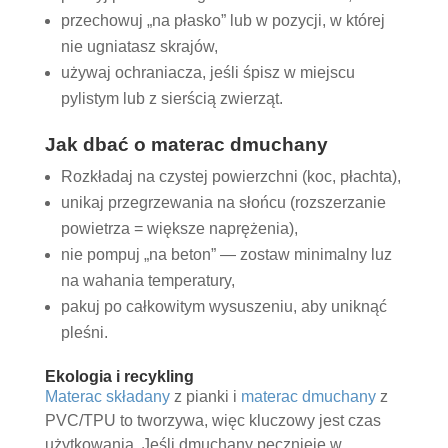
przechowuj „na płasko” lub w pozycji, w której
nie ugniatasz skrajów,
używaj ochraniacza, jeśli śpisz w miejscu
pylistym lub z sierścią zwierząt.
Jak dbać o materac dmuchany
Rozkładaj na czystej powierzchni (koc, płachta),
unikaj przegrzewania na słońcu (rozszerzanie
powietrza = większe naprężenia),
nie pompuj „na beton” — zostaw minimalny luz
na wahania temperatury,
pakuj po całkowitym wysuszeniu, aby uniknąć
pleśni.
Ekologia i recykling
Materac składany
z pianki i
materac dmuchany
z
PVC/TPU to tworzywa, więc kluczowy jest czas
użytkowania. Jeśli dmuchany pęcznieje w