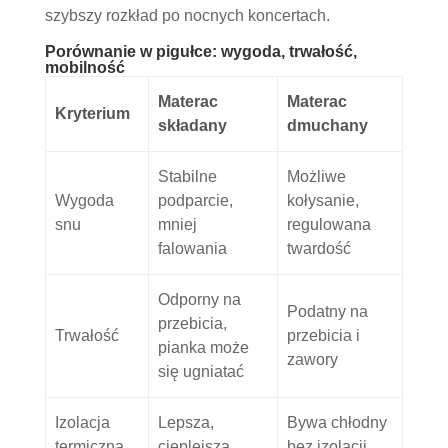
szybszy rozkład po nocnych koncertach.
Porównanie w pigułce: wygoda, trwałość,
mobilność
Materac
Materac
Kryterium
składany
dmuchany
Stabilne
Możliwe
Wygoda
podparcie,
kołysanie,
snu
mniej
regulowana
falowania
twardość
Odporny na
Podatny na
przebicia,
Trwałość
przebicia i
pianka może
zawory
się ugniatać
Izolacja
Lepsza,
Bywa chłodny
termiczna
cieplejsza
bez izolacji