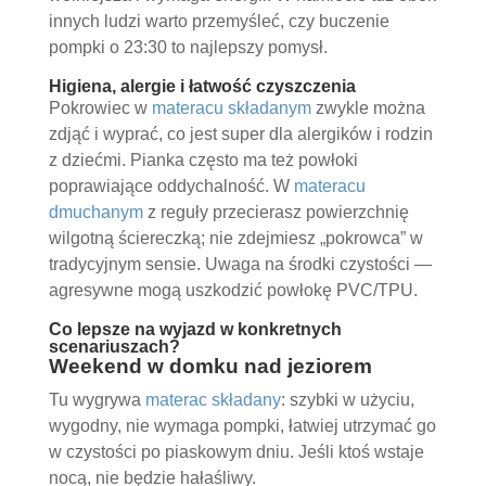
innych ludzi warto przemyśleć, czy buczenie
pompki o 23:30 to najlepszy pomysł.
Higiena, alergie i łatwość czyszczenia
Pokrowiec w
materacu składanym
zwykle można
zdjąć i wyprać, co jest super dla alergików i rodzin
z dziećmi. Pianka często ma też powłoki
poprawiające oddychalność. W
materacu
dmuchanym
z reguły przecierasz powierzchnię
wilgotną ściereczką; nie zdejmiesz „pokrowca” w
tradycyjnym sensie. Uwaga na środki czystości —
agresywne mogą uszkodzić powłokę PVC/TPU.
Co lepsze na wyjazd w konkretnych
scenariuszach?
Weekend w domku nad jeziorem
Tu wygrywa
materac składany
: szybki w użyciu,
wygodny, nie wymaga pompki, łatwiej utrzymać go
w czystości po piaskowym dniu. Jeśli ktoś wstaje
nocą, nie będzie hałaśliwy.