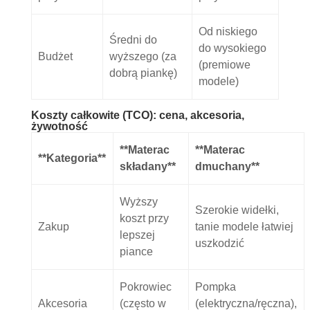
Od niskiego
Średni do
do wysokiego
Budżet
wyższego (za
(premiowe
dobrą piankę)
modele)
Koszty całkowite (TCO): cena, akcesoria,
żywotność
**Materac
**Materac
**Kategoria**
składany**
dmuchany**
Wyższy
Szerokie widełki,
koszt przy
Zakup
tanie modele łatwiej
lepszej
uszkodzić
piance
Pokrowiec
Pompka
Akcesoria
(często w
(elektryczna/ręczna),