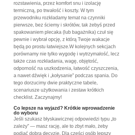
rozstawienia, przez komfort snu i izolację
termiczną, po trwałość i koszty. W tym
przewodniku rozkładamy temat na czynniki
pierwsze, bez ściemy i skrótów, tak żebyś przed
spakowaniem plecaka (lub bagażnika) czuł się
pewnie i wybrał opcję, z którą Twoje wakacje
będą po prostu łatwiejsze.W kolejnych sekcjach
porównamy nie tylko wygodę i wytrzymałość, lecz
także czas rozkładania, wagę, objętość,
odporność na uszkodzenia, łatwość czyszczenia,
a nawet dźwięk i „kołysanie” podczas spania. Do
tego dorzucimy dwie praktyczne tabele,
scenariusze użytkowania i zestaw krótkich
checklist. Zaczynajmy!
Co lepsze na wyjazd? Krótkie wprowadzenie
do wyboru
Jeśli szukasz błyskawicznej odpowiedzi typu „to
zależy” — masz rację, ale to zbyt mało, żeby
podjąć dobrą decyzję. Dla części osób lepszy