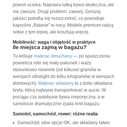
powoli ucieka. Naprawa łatką bywa skuteczna, ale
nie zawsze. Drugi problem: zawory. Gorszej
jakości potrafią się rozszczelnić, co powoduje
kapryśne „flatanie” w nocy. Modele premium radzą
sobie z tym lepiej, ale kosztują więcej.
Mobilność: waga i objętość w praktyce
Ile miejsca zajmą w bagażu?
Tu króluje
materac dmuchany
— po spuszczeniu
powietrza robi się mały pakunek i waży
stosunkowo niewiele (od kilkuset gramów w
wersjach ultralight do kilku kilogramów w wersjach
domowych).
Materac składany
to z kolei składana
bryła, którą najlepiej transportować w aucie. W
pociągu czy autobusie bywa nieporęczny, a w
samolocie dramatycznie zjada limit bagażu.
Samolot, samochód, rower: różne realia
Samochód: obie opcje OK, ale składany łatwo