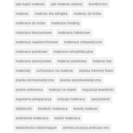
jaki kupić materac
jaki materac wybrać
komfort snu
materac
materac dla alergika
materac do łóżka
materace do lozka
materace hulding
materace kieszeniowe
materace lateksowe
materace nawierzchniowe
materace ortopedyczne
materace piankowe
materace rehabilitacyjne
materace sprezynowe
materac piankowy
materac top
materiały
ochraniacz na materac
pianka memory foam
pianka termoelastyczna
pianka wysokoelastyczna
pranie pokrowca
reakcja na ciepło
regulacja twardości
regularna pielęgnacja
rodzaje materacy
sprężystość
stabilność
trwałość materaca
twardy materac
wietrzenie materaca
wybór materaca
właściwości oddychające
zdrowa pozycja podczas snu