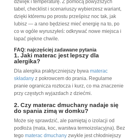
dźwięk i temperaturę. Z pomocą powyższych
tabel, checklist i scenariuszy wybierzesz wariant,
dzięki któremu po prostu prześpisz noc tak, jak
lubisz — a rano będziesz mieć energię na to, po
co w ogóle wyruszyłeś: odkrywać nowe miejsca i
łapać piękne chwile.
FAQ: najczęściej zadawane pytania
1. Jaki materac jest lepszy dla
alergika?
Dla alergika praktyczniejszy bywa
materac
składany
z pokrowcem do prania. Regularne
pranie ogranicza roztocza i kurz, co ma znaczenie
przy częstych wyjazdach z dziećmi.
2. Czy materac dmuchany nadaje się
do spania zimą w domku?
Może się sprawdzić, ale pamiętaj o izolacji od
podłoża (mata, koc, warstwa termoizolacyjna). Bez
tego
materac dmuchany
zwykle jest chłodniejszy