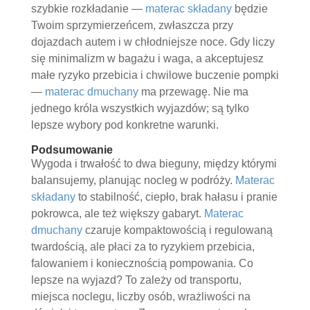
szybkie rozkładanie —
materac składany
będzie
Twoim sprzymierzeńcem, zwłaszcza przy
dojazdach autem i w chłodniejsze noce. Gdy liczy
się minimalizm w bagażu i waga, a akceptujesz
małe ryzyko przebicia i chwilowe buczenie pompki
—
materac dmuchany
ma przewagę. Nie ma
jednego króla wszystkich wyjazdów; są tylko
lepsze wybory pod konkretne warunki.
Podsumowanie
Wygoda i trwałość to dwa bieguny, między którymi
balansujemy, planując nocleg w podróży.
Materac
składany
to stabilność, ciepło, brak hałasu i pranie
pokrowca, ale też większy gabaryt.
Materac
dmuchany
czaruje kompaktowością i regulowaną
twardością, ale płaci za to ryzykiem przebicia,
falowaniem i koniecznością pompowania. Co
lepsze na wyjazd? To zależy od transportu,
miejsca noclegu, liczby osób, wrażliwości na