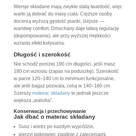
Wersje składane mają zwykle stałą twardość, więc
warto ją dobrać do masy ciała. Cięższe osoby
docenią wyższą gęstość pianki, lżejsze —
warstwę comfort. Dmuchany daje łatwą regulację
(dopompowanie), ale przy wyższej miękkości
wzrasta efekt kołysania.
Długość i szerokość
Nie schodź poniżej 190 cm długości, jeśli masz
180 cm wzrostu (zapas na poduszkę). Szerokość
w parze 120–140 cm to minimum funkcjonalne,
ale jeśli bagaż pozwala, celuj w 140–160 cm.
Szerszy
materac składany
to jednak jeszcze
większa „walizka”.
Konserwacja i przechowywanie
Jak dbać o materac składany
Susz i wietrz po każdym wyjeździe,
pierzyj pokrowiec zgodnie z zaleceniami,