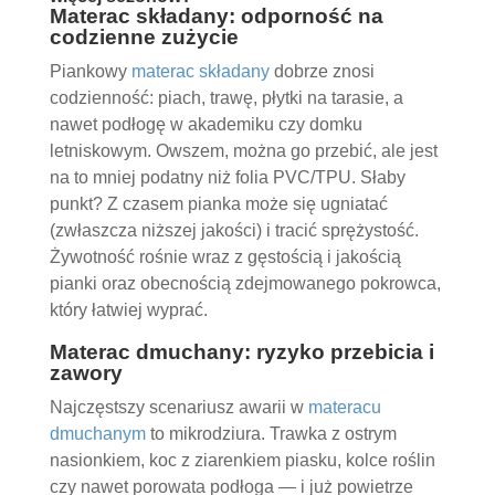
Materac składany: odporność na
codzienne zużycie
Piankowy
materac składany
dobrze znosi
codzienność: piach, trawę, płytki na tarasie, a
nawet podłogę w akademiku czy domku
letniskowym. Owszem, można go przebić, ale jest
na to mniej podatny niż folia PVC/TPU. Słaby
punkt? Z czasem pianka może się ugniatać
(zwłaszcza niższej jakości) i tracić sprężystość.
Żywotność rośnie wraz z gęstością i jakością
pianki oraz obecnością zdejmowanego pokrowca,
który łatwiej wyprać.
Materac dmuchany: ryzyko przebicia i
zawory
Najczęstszy scenariusz awarii w
materacu
dmuchanym
to mikrodziura. Trawka z ostrym
nasionkiem, koc z ziarenkiem piasku, kolce roślin
czy nawet porowata podłoga — i już powietrze