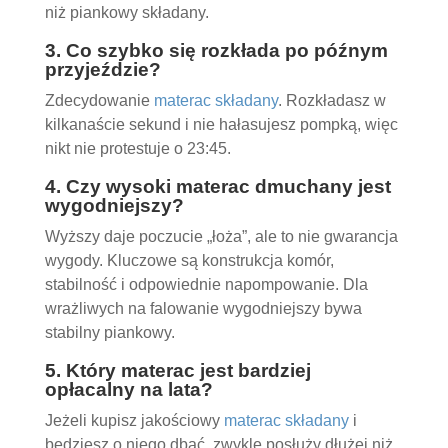
niż piankowy składany.
3. Co szybko się rozkłada po późnym
przyjeździe?
Zdecydowanie
materac składany
. Rozkładasz w
kilkanaście sekund i nie hałasujesz pompką, więc
nikt nie protestuje o 23:45.
4. Czy wysoki materac dmuchany jest
wygodniejszy?
Wyższy daje poczucie „łoża”, ale to nie gwarancja
wygody. Kluczowe są konstrukcja komór,
stabilność i odpowiednie napompowanie. Dla
wrażliwych na falowanie wygodniejszy bywa
stabilny piankowy.
5. Który materac jest bardziej
opłacalny na lata?
Jeżeli kupisz jakościowy
materac składany
i
będziesz o niego dbać, zwykle posłuży dłużej niż