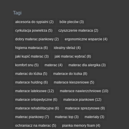
Tagi
akcesoria do sypialni
(2)
bóle pleców
(3)
cyrkulacja powietrza
(5)
czyszczenie materaca
(2)
dobry materac piankowy
(2)
ergonomiczne wsparcie
(4)
higiena materaca
(6)
idealny stelaż
(4)
jaki kupić materac
(3)
jaki materac wybrać
(8)
komfort snu
(5)
materac
(4)
materac dla alergika
(3)
materac do łóżka
(5)
materace do lozka
(8)
materace hulding
(6)
materace kieszeniowe
(5)
materace lateksowe
(12)
materace nawierzchniowe
(10)
materace ortopedyczne
(6)
materace piankowe
(12)
materace rehabilitacyjne
(6)
materace sprezynowe
(9)
materac piankowy
(7)
materac top
(3)
materiały
(3)
ochraniacz na materac
(5)
pianka memory foam
(4)